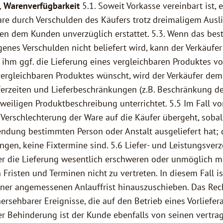
g, Warenverfügbarkeit
5.1. Soweit Vorkasse vereinbart ist, 
are durch Verschulden des Käufers trotz dreimaligem Ausl
en dem Kunden unverzüglich erstattet. 5.3. Wenn das bestel
nes Verschulden nicht beliefert wird, kann der Verkäufer 
ihm ggf. die Lieferung eines vergleichbaren Produktes vo
 vergleichbaren Produktes wünscht, wird der Verkäufer de
eferzeiten und Lieferbeschränkungen (z.B. Beschränkung d
weiligen Produktbeschreibung unterrichtet. 5.5 Im Fall vo
 Verschlechterung der Ware auf die Käufer übergeht, soba
sendung bestimmten Person oder Anstalt ausgeliefert hat;
ngen, keine Fixtermine sind. 5.6 Liefer- und Leistungsv
er die Lieferung wesentlich erschweren oder unmöglich m
Fristen und Terminen nicht zu vertreten. In diesem Fall ist
ner angemessenen Anlauffrist hinauszuschieben. Das Rech
ersehbarer Ereignisse, die auf den Betrieb eines Vorlie
er Behinderung ist der Kunde ebenfalls von seinen vertra