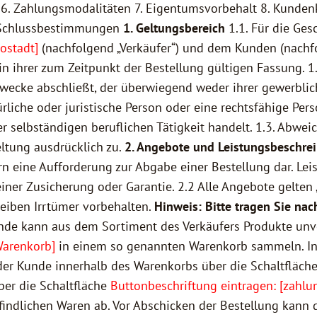
t 6. Zahlungsmodalitäten 7. Eigentumsvorbehalt 8. Kunde
. Schlussbestimmungen
1. Geltungsbereich
1.1. Für die Ge
ostadt]
(nachfolgend „Verkäufer“) und dem Kunden (nachfo
ihrer zum Zeitpunkt der Bestellung gültigen Fassung. 1.2
Zwecke abschließt, der überwiegend weder ihrer gewerblich
liche oder juristische Person oder eine rechtsfähige Pers
r selbständigen beruflichen Tätigkeit handelt. 1.3. Ab
eltung ausdrücklich zu.
2. Angebote und Leistungsbeschre
ern eine Aufforderung zur Abgabe einer Bestellung dar. L
ner Zusicherung oder Garantie. 2.2 Alle Angebote gelten „
leiben Irrtümer vorbehalten.
Hinweis: Bitte tragen Sie na
nde kann aus dem Sortiment des Verkäufers Produkte unv
Warenkorb]
in einem so genannten Warenkorb sammeln. In
 der Kunde innerhalb des Warenkorbs über die Schaltfläch
ber die Schaltfläche
Buttonbeschriftung eintragen: [zahlun
indlichen Waren ab. Vor Abschicken der Bestellung kann 