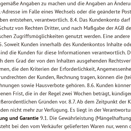
tsgemäße Angaben zu machen und die Angaben an Änderung
il-Adresse im Falle eines Wechsels oder die geänderte Post
aben entstehen, verantwortlich. 8.4. Das Kundenkonto dar
hutz von Rechten Dritter, und nach Maßgabe der AGB des
schen Zugriffsmöglichkeiten genutzt werden. Eine andere
. 8.5. Soweit Kunden innerhalb des Kundenkontos Inhalte o
 sind die Kunden für diese Informationen verantwortlich. 
nach dem Grad der von den Inhalten ausgehenden Rechtsverl
, die den Kriterien der Erforderlichkeit, Angemessenheit
 Grundrechten der Kunden, Rechnung tragen, können die (t
nungen sowie Hausverbote gehören. 8.6. Kunden können 
enen Frist, die in der Regel zwei Wochen beträgt, kündi
außerordentlichen Gründen vor. 8.7. Ab dem Zeitpunkt de
n nicht mehr zur Verfügung. Es liegt in der Verantwort
ung und Garantie
9.1. Die Gewährleistung (Mängelhaftung
besteht bei den vom Verkäufer gelieferten Waren nur, wen