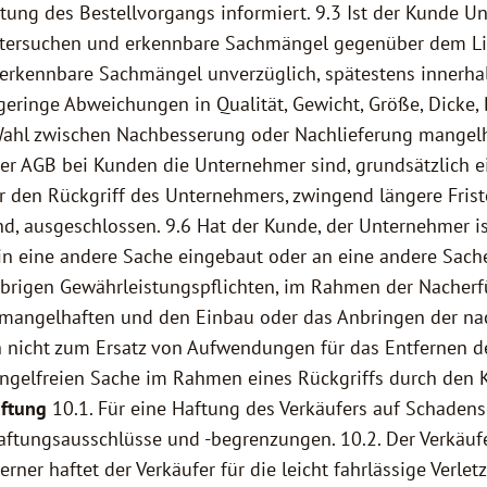
tung des Bestellvorgangs informiert. 9.3 Ist der Kunde U
ntersuchen und erkennbare Sachmängel gegenüber dem Lie
t erkennbare Sachmängel unverzüglich, spätestens innerha
ringe Abweichungen in Qualität, Gewicht, Größe, Dicke, 
 Wahl zwischen Nachbesserung oder Nachlieferung mangelh
r AGB bei Kunden die Unternehmer sind, grundsätzlich ei
den Rückgriff des Unternehmers, zwingend längere Friste
, ausgeschlossen. 9.6 Hat der Kunde, der Unternehmer is
eine andere Sache eingebaut oder an eine andere Sache an
brigen Gewährleistungspflichten, im Rahmen der Nacherfü
 mangelhaften und den Einbau oder das Anbringen der na
ch nicht zum Ersatz von Aufwendungen für das Entfernen 
ngelfreien Sache im Rahmen eines Rückgriffs durch den K
aftung
10.1. Für eine Haftung des Verkäufers auf Schadens
ftungsausschlüsse und -begrenzungen. 10.2. Der Verkäufe
Ferner haftet der Verkäufer für die leicht fahrlässige Verl