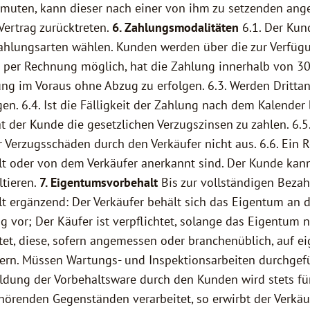
umuten, kann dieser nach einer von ihm zu setzenden an
Vertrag zurücktreten.
6. Zahlungsmodalitäten
6.1. Der Kun
ahlungsarten wählen. Kunden werden über die zur Verfüg
ung per Rechnung möglich, hat die Zahlung innerhalb von 
ung im Voraus ohne Abzug zu erfolgen. 6.3. Werden Drittan
en. 6.4. Ist die Fälligkeit der Zahlung nach dem Kalende
t der Kunde die gesetzlichen Verzugszinsen zu zahlen. 6.
 Verzugsschäden durch den Verkäufer nicht aus. 6.6. Ein 
lt oder von dem Verkäufer anerkannt sind. Der Kunde kan
ltieren.
7. Eigentumsvorbehalt
Bis zur vollständigen Bezah
lt ergänzend: Der Verkäufer behält sich das Eigentum an d
vor; Der Käufer ist verpflichtet, solange das Eigentum n
htet, diese, sofern angemessen oder branchenüblich, auf e
rn. Müssen Wartungs- und Inspektionsarbeiten durchgefüh
ildung der Vorbehaltsware durch den Kunden wird stets f
hörenden Gegenständen verarbeitet, so erwirbt der Verkä