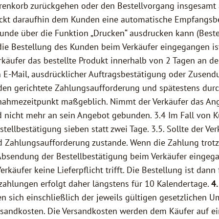
Warenkorb zurückgehen oder den Bestellvorgang insgesam
hickt daraufhin dem Kunden eine automatische Empfangsbes
unde über die Funktion „Drucken“ ausdrucken kann (Beste
ie Bestellung des Kunden beim Verkäufer eingegangen ist
käufer das bestellte Produkt innerhalb von 2 Tagen an 
n E-Mail, ausdrücklicher Auftragsbestätigung oder Zusen
nden gerichtete Zahlungsaufforderung und spätestens dur
nahmezeitpunkt maßgeblich. Nimmt der Verkäufer das Ang
 nicht mehr an sein Angebot gebunden. 3.4 Im Fall von 
tellbestätigung sieben statt zwei Tage. 3.5. Sollte der 
d Zahlungsaufforderung zustande. Wenn die Zahlung trotz 
sendung der Bestellbestätigung beim Verkäufer eingegange
Verkäufer keine Lieferpflicht trifft. Die Bestellung ist da
sezahlungen erfolgt daher längstens für 10 Kalendertage.
4
n sich einschließlich der jeweils gültigen gesetzlichen U
Versandkosten. Die Versandkosten werden dem Käufer auf 