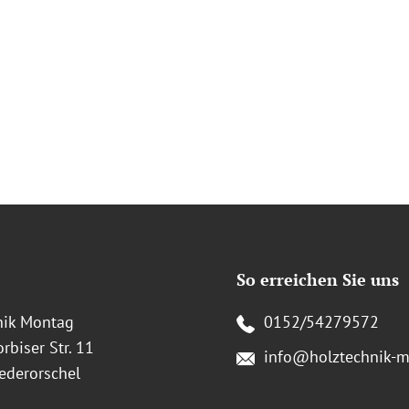
So erreichen Sie uns
nik Montag
0152/54279572
rbiser Str. 11
info@holztechnik-m
ederorschel